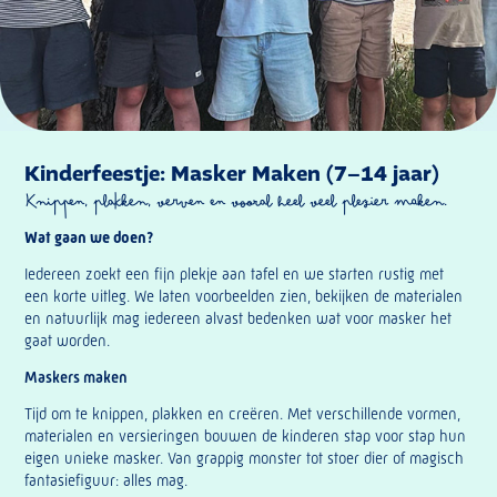
Kinderfeestje: Masker Maken (7–14 jaar)
Knippen, plakken, verven en vo
oral
heel veel plezier maken.
Wat gaan we doen?
Iedereen zoekt een fijn plekje aan tafel en we starten rustig met
een korte uitleg. We laten voorbeelden zien, bekijken de materialen
en natuurlijk mag iedereen alvast bedenken wat voor masker het
gaat worden.
Maskers maken
Tijd om te knippen, plakken en creëren. Met verschillende vormen,
materialen en versieringen bouwen de kinderen stap voor stap hun
eigen unieke masker. Van grappig monster tot stoer dier of magisch
fantasiefiguur: alles mag.